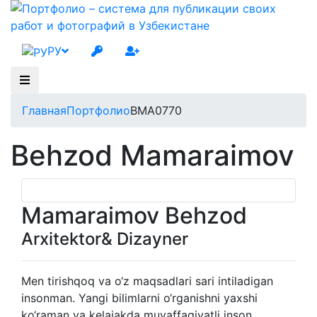
РУ
Главная
Портфолио
BMA0770
Behzod Mamaraimov
Mamaraimov Behzod
Arxitektor& Dizayner
Men tirishqoq va o‘z maqsadlari sari intiladigan
insonman. Yangi bilimlarni o‘rganishni yaxshi
ko‘raman va kelajakda muvaffaqiyatli inson