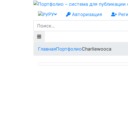
РУ
Авторизация
Рег
Главная
Портфолио
Charliewooca