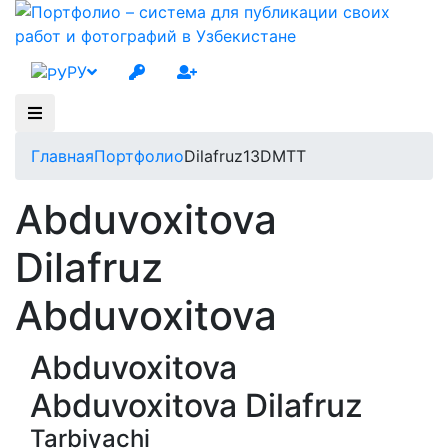
РУ
Главная
Портфолио
Dilafruz13DMTT
Abduvoxitova
Dilafruz
Abduvoxitova
Abduvoxitova
Abduvoxitova Dilafruz
Tarbiyachi