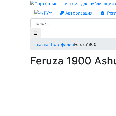
РУ
Авторизация
Рег
Главная
Портфолио
Feruza1900
Feruza 1900 Ash