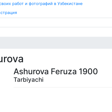
истрация
urova
Ashurova Feruza 1900
Tarbiyachi