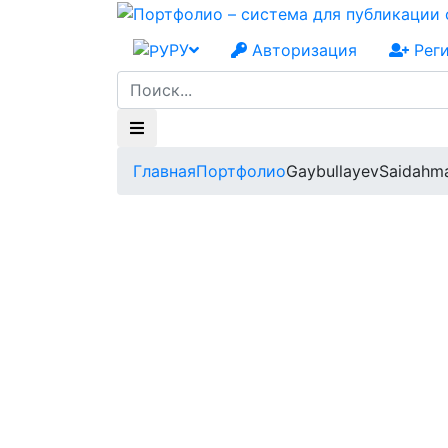
РУ
Авторизация
Рег
Главная
Портфолио
GaybullayevSaidahm