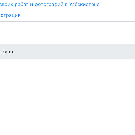
истрация
adxon