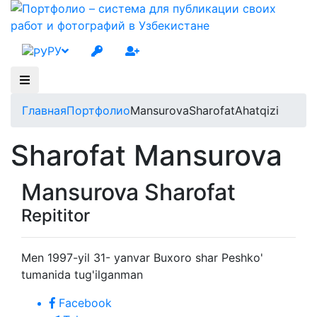
РУ
Главная
Портфолио
MansurovaSharofatAhatqizi
Sharofat Mansurova
Mansurova Sharofat
Repititor
Men 1997-yil 31- yanvar Buxoro shar Peshko'
tumanida tug'ilganman
Facebook