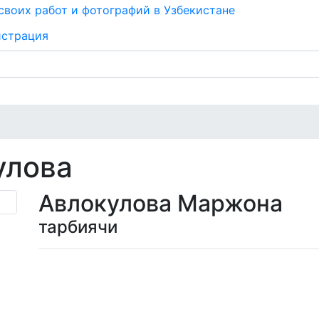
истрация
улова
Авлокулова Маржона
тарбиячи