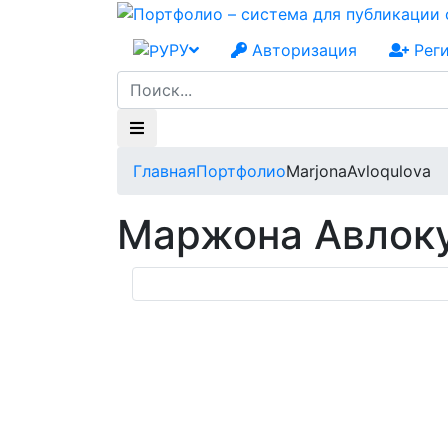
РУ
Авторизация
Рег
Главная
Портфолио
MarjonaAvloqulova
Маржона Авлок