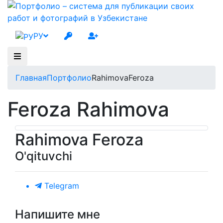
РУ
Главная
Портфолио
RahimovaFeroza
Feroza Rahimova
Rahimova Feroza
O'qituvchi
Telegram
Напишите мне