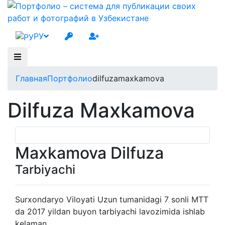
РУ
Главная
Портфолио
dilfuzamaxkamova
Dilfuza Maxkamova
Maxkamova Dilfuza
Tarbiyachi
Surxondaryo Viloyati Uzun tumanidagi 7 sonli MTT
da 2017 yildan buyon tarbiyachi lavozimida ishlab
kelaman.