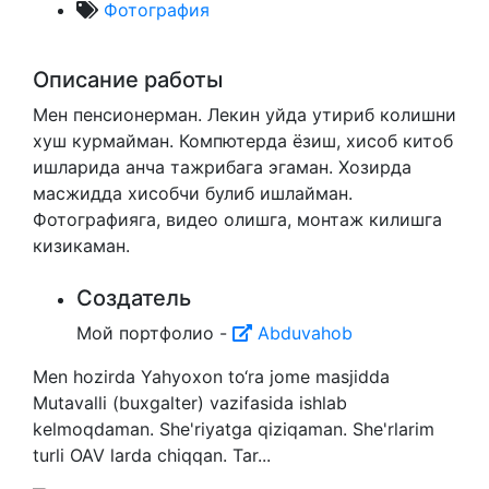
Фотография
Описание работы
Мен пенсионерман. Лекин уйда утириб колишни
хуш курмайман. Компютерда ёзиш, хисоб китоб
ишларида анча тажрибага эгаман. Хозирда
масжидда хисобчи булиб ишлайман.
Фотографияга, видео олишга, монтаж килишга
кизикаман.
Создатель
Мой портфолио -
Abduvahob
Men hozirda Yahyoxon to‘ra jome masjidda
Mutavalli (buxgalter) vazifasida ishlab
kelmoqdaman. She'riyatga qiziqaman. She'rlarim
turli OAV larda chiqqan. Tar...