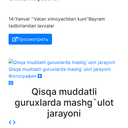
14-Yanvar ''Vatan ximoyachilari kuni''Bayram
tadbirlaridan lavxalar
Просмотреть
Qisqa muddatli guruxlarda mashg`ulot jarayoni
Фотография
Qisqa muddatli
guruxlarda mashg`ulot
jarayoni