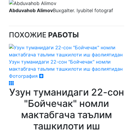
Abduvahob Alimov
Buxgalter. lyubitel fotograf
ПОХОЖИЕ
РАБОТЫ
Узун туманидаги 22-сон "Бойчечак" номли
мактабгача таълим ташкилоти иш фаолиятидан
Фотография
Узун туманидаги 22-сон
"Бойчечак" номли
мактабгача таълим
ташкилоти иш