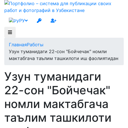
РУ
Главная
Работы
Узун туманидаги 22-сон "Бойчечак" номли
мактабгача таълим ташкилоти иш фаолиятидан
Узун туманидаги
22-сон "Бойчечак"
номли мактабгача
таълим ташкилоти