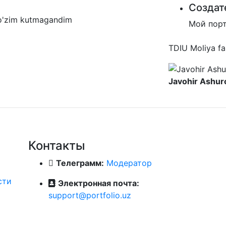
Создат
 o'zim kutmagandim
Мой пор
TDIU Moliya fak
Javohir Ashur
Контакты
Телеграмм:
Модератор
сти
Электронная почта:
support@portfolio.uz