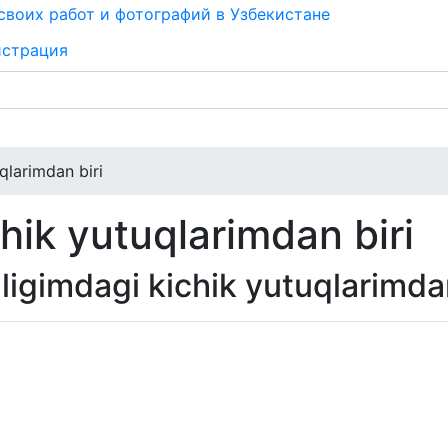
истрация
qlarimdan biri
hik yutuqlarimdan biri
ligimdagi kichik yutuqlarimdan