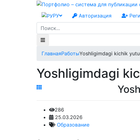
РУ
Авторизация
Рег
Главная
Работы
Yoshligimdagi kichik yutu
Yoshligimdagi kic
Yosh
286
25.03.2026
Образование