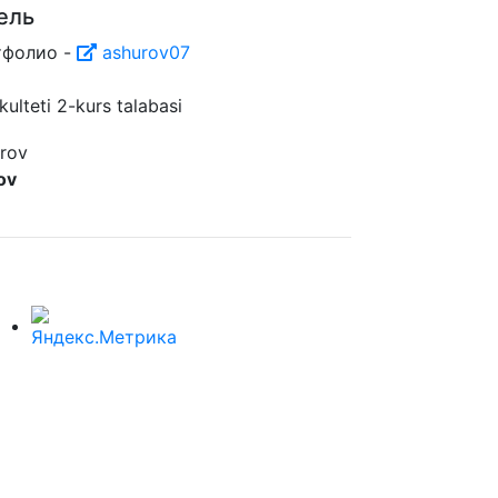
ель
тфолио -
ashurov07
ulteti 2-kurs talabasi
ov