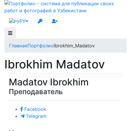
РУ
Главная
Портфолио
Ibrokhim_Madatov
Ibrokhim Madatov
Madatov Ibrokhim
Преподаватель
Facebook
Telegram