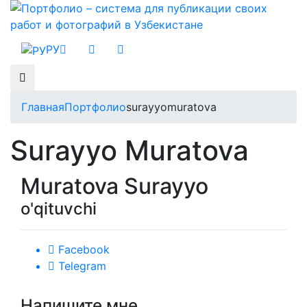
РУ
Главная
Портфолио
surayyomuratova
Surayyo Muratova
Muratova Surayyo
o'qituvchi
Facebook
Telegram
Напишите мне