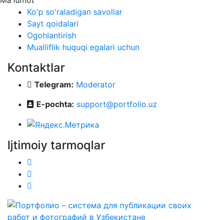
Ma'lumot
Ko'p so'raladigan savollar
Sayt qoidalari
Ogohlantirish
Mualliflik huquqi egalari uchun
Kontaktlar
Telegram:
Moderator
E-pochta:
support@portfolio.uz
Ijtimoiy tarmoqlar