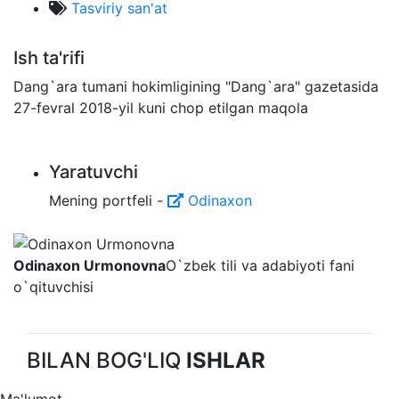
Tasviriy san'at
Ish ta'rifi
Dang`ara tumani hokimligining "Dang`ara" gazetasida
27-fevral 2018-yil kuni chop etilgan maqola
Yaratuvchi
Mening portfeli -
Odinaxon
Odinaxon Urmonovna
O`zbek tili va adabiyoti fani
o`qituvchisi
BILAN BOG'LIQ
ISHLAR