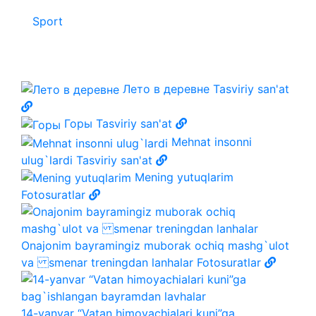
Sport
Лето в деревне
Tasviriy san'at
Горы
Tasviriy san'at
Mehnat insonni
ulug`lardi
Tasviriy san'at
Mening yutuqlarim
Fotosuratlar
Onajonim bayramingiz muborak ochiq mashg`ulot
va smenar treningdan lanhalar
Fotosuratlar
14-yanvar “Vatan himoyachialari kuni”ga