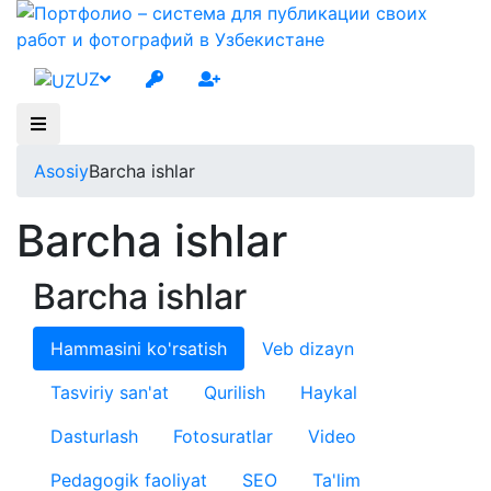
UZ
Asosiy
Barcha ishlar
Barcha ishlar
Barcha ishlar
Hammasini ko'rsatish
Veb dizayn
Tasviriy san'at
Qurilish
Haykal
Dasturlash
Fotosuratlar
Video
Pedagogik faoliyat
SEO
Ta'lim