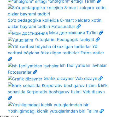
"Sholg'om" ertagi
Ta'lim
So’x pedagogika kollejida 8-mart xalqaro xotin
qizlar bayrami tadbiri
Fotosuratlar
Мои достижения
Ta'lim
Yutuqlarim
Pedagogik faoliyat
Yôl
xaritasi bôyicha ôtkazilgan tadbirlar
Fotosuratlar
Ish faoliyatidan lavhalar
Fotosuratlar
Grafik dizayner
Veb dizayn
Bank
sohasida Korporativ boshqaruv tizimi
Veb dizayn
Yoshligimdagi kichik yutuqlarimdan biri
Ta'lim