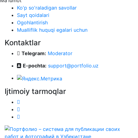
Ma'lumot
Ko'p so'raladigan savollar
Sayt qoidalari
Ogohlantirish
Mualliflik huquqi egalari uchun
Kontaktlar
Telegram:
Moderator
E-pochta:
support@portfolio.uz
Ijtimoiy tarmoqlar