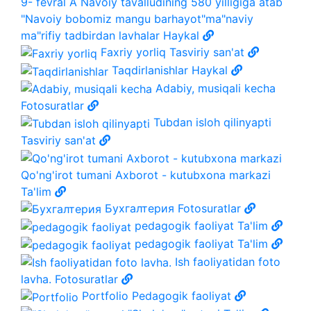
9- fevral A Navoiy tavalludining 580 yilligiga atab
"Navoiy bobomiz mangu barhayot"ma"naviy
ma"rifiy tadbirdan lavhalar
Haykal
Faxriy yorliq
Tasviriy san'at
Taqdirlanishlar
Haykal
Adabiy, musiqali kecha
Fotosuratlar
Tubdan isloh qilinyapti
Tasviriy san'at
Qo'ng'irot tumani Axborot - kutubxona markazi
Ta'lim
Бухгалтерия
Fotosuratlar
pedagogik faoliyat
Ta'lim
pedagogik faoliyat
Ta'lim
Ish faoliyatidan foto
lavha.
Fotosuratlar
Portfolio
Pedagogik faoliyat