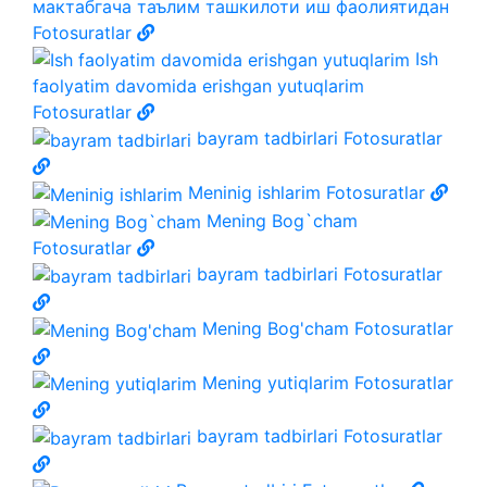
мактабгача таълим ташкилоти иш фаолиятидан
Fotosuratlar
Ish
faolyatim davomida erishgan yutuqlarim
Fotosuratlar
bayram tadbirlari
Fotosuratlar
Meninig ishlarim
Fotosuratlar
Mening Bog`cham
Fotosuratlar
bayram tadbirlari
Fotosuratlar
Mening Bog'cham
Fotosuratlar
Mening yutiqlarim
Fotosuratlar
bayram tadbirlari
Fotosuratlar