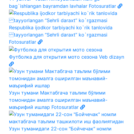
bag`ishlangan bayramdan lavhalar
Fotosuratlar
Respublika ijodkor tarbiyachi ko`rik tanlovida
tayyorlangan “Sehrli daraxt” ko`rgazmasi
Fotosuratlar
Футболка для открытия мото сезона
Veb dizayn
Узун тумани Мактабгача таълим бўлими
томонидан амалга оширилган маънавий-
маърифий ишлар
Fotosuratlar
Узун туманидаги 22-сон "Бойчечак" номли